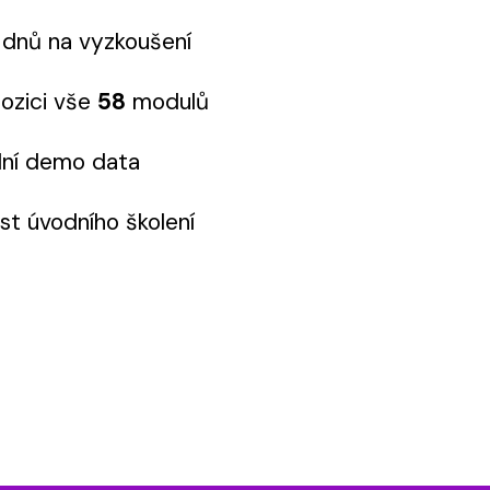
nů na vyzkoušení
zici vše
58
modulů
í demo data
 úvodního školení