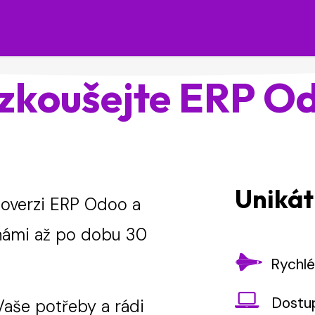
Legislativa pro Odoo
O nás
Kariéra
Ško
zkoušejte ERP O
Unikát
overzi ERP Odoo a
 námi až po dobu 30
Rychlé 
Dostupn
aše potřeby a rádi