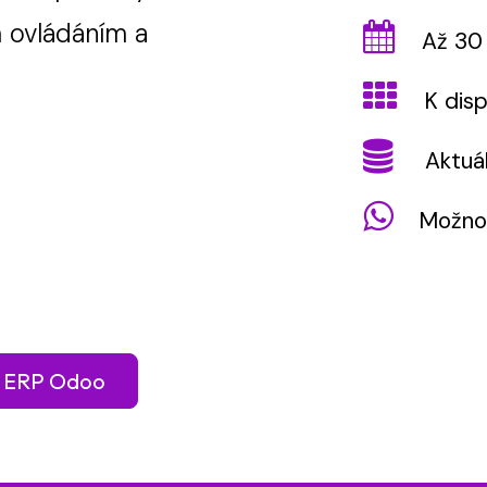
 ovládáním a
Až 30 d
K dispo
Aktuáln
Možnost
 ERP Odoo