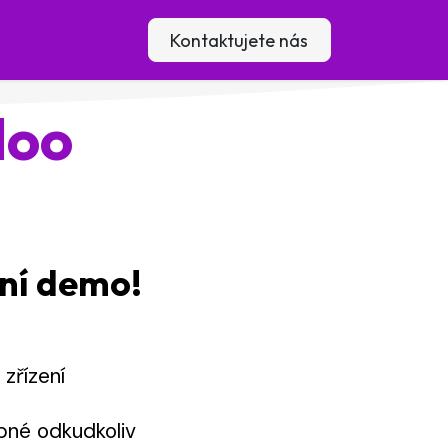
lení
Blog
Kontaktujete nás
doo
ní demo!
zřízení
é odkudkoliv