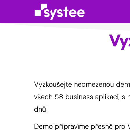
Přejít na obsah
Služby
Vy
Vyzkoušejte neomezenou dem
všech 58 business aplikací, s
dnů!
Demo připravíme přesně pro V