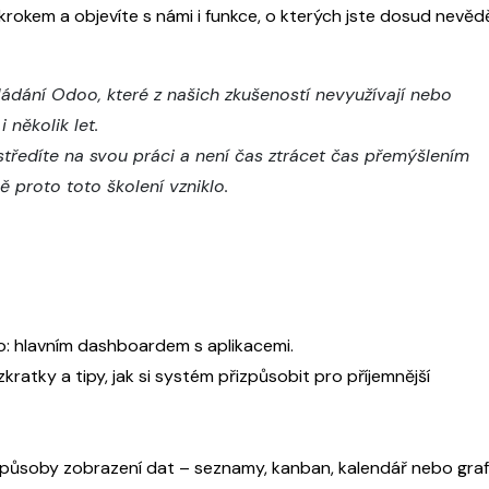
okem a objevíte s námi i funkce, o kterých jste dosud nevěděl
ládání Odoo, které z našich zkušeností nevyužívají nebo
i několik let.
středíte na svou práci a není čas ztrácet čas přemýšlením
 proto toto školení vzniklo.
: hlavním dashboardem s aplikacemi.
kratky a tipy, jak si systém přizpůsobit pro příjemnější
způsoby zobrazení dat – seznamy, kanban, kalendář nebo graf