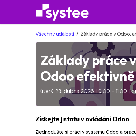
Přejít na obsah
Služby
Všechny události
Základy práce v Odoo, an
Základy práce v
Odoo efektivně 
úterý 28. dubna 2026 | 9:00 - 11:00 | o
Získejte jistotu v ovládání Odoo
Zjednodušte si práci v systému Odoo a pracuj