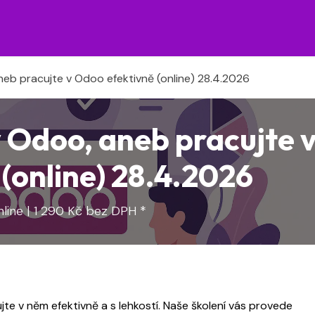
Legislativa pro Odoo
O nás
Kariéra
Ško
eb pracujte v Odoo efektivně (online) 28.4.2026
 Odoo, aneb pracujte 
(online) 28.4.2026
nline | 1 290 Kč bez DPH *
te v něm efektivně a s lehkostí. Naše školení vás provede