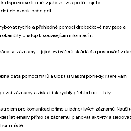
k dispozici ve formě, v jaké zrovna potřebujete.
dat do excelu nebo pdf.
ohybovat rychle a přehledně pomocí drobečkové navigace a
í okamžitý přístup k souvisejícím informacím.
práce se záznamy – jejich vytváření, ukládání a posouvání v rá
bná data pomocí filtrů a uložit si vlastní pohledy, které vám
povat záznamy a získat tak rychlý přehled nad daty.
ástrojem pro komunikaci přímo u jednotlivých záznamů. Naučít
odesílat emaily přímo ze záznamu, plánovat aktivity a sledova
ednom místě.