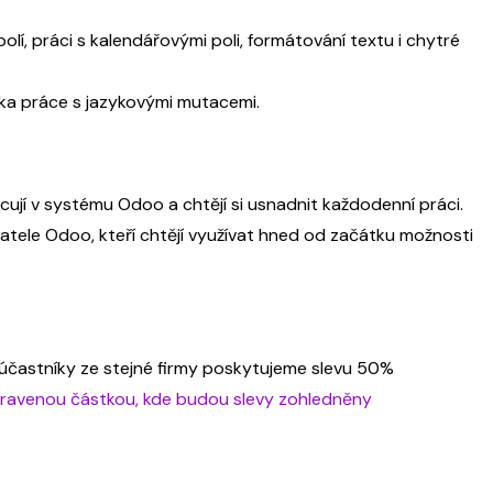
olí, práci s kalendářovými poli, formátování textu i chytré
zka práce s jazykovými mutacemi.
racují v systému Odoo a chtějí si usnadnit každodenní práci.
ivatele Odoo, kteří chtějí využívat hned od začátku možnosti
ší účastníky ze stejné firmy poskytujeme slevu 50%
upravenou částkou, kde budou slevy zohledněny