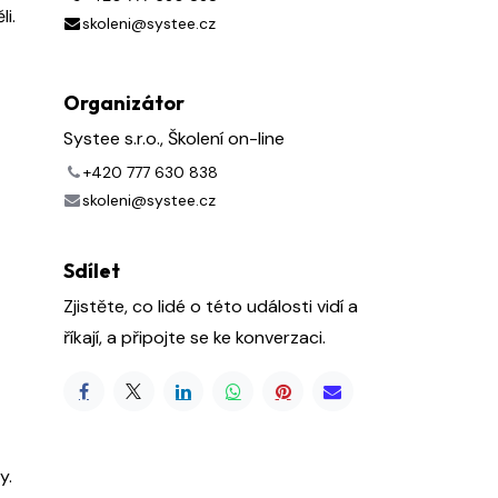
i.
skoleni@systee.cz
Organizátor
Systee s.r.o., Školení on-line
+420 777 630 838
skoleni@systee.cz
Sdílet
Zjistěte, co lidé o této události vidí a
říkají, a připojte se ke konverzaci.
y.