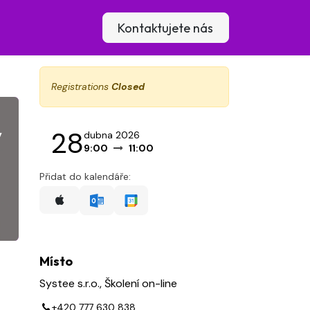
lení
Blog
Kontaktujete nás
Registrations
Closed
v
28
dubna 2026
9:00
11:00
Přidat do kalendáře:
Místo
Systee s.r.o., Školení on-line
+420 777 630 838