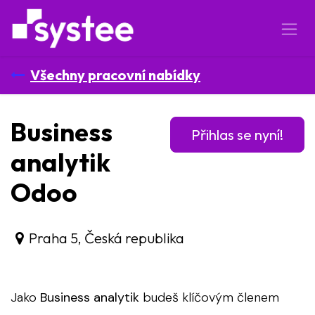
Přejít na obsah
Všechny pracovní nabídky
Business
Přihlas se nyní!
analytik
Odoo
Praha 5
,
Česká republika
Jako
Business analytik
budeš klíčovým členem