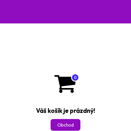
Legislativa pro Odoo
O nás
Kariéra
Ško
Váš košík je prázdný!
Obchod