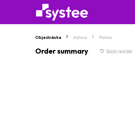
Přejít na obsah
Služby
Objednávka
Adresa
Platba
Order summary
Quick reorder